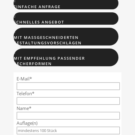

EINFACHE ANFRAGE

SCHNELLES ANGEBOT

MIT MASSGESCHNEIDERTEN G
ESTALTUNGSVORSCHLÄGEN

MIT EMPFEHLUNG PASSENDER
BECHERFORMEN
E-Mail*
Telefon*
Name*
Auflage(n)