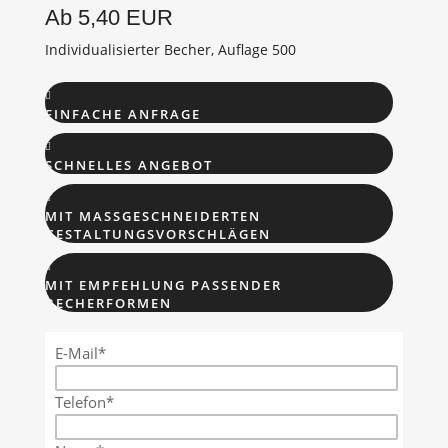
Ab 5,40 EUR
Individualisierter Becher, Auflage 500

EINFACHE ANFRAGE

SCHNELLES ANGEBOT

MIT MASSGESCHNEIDERTEN G
ESTALTUNGSVORSCHLÄGEN

MIT EMPFEHLUNG PASSENDER
BECHERFORMEN
E-Mail*
Telefon*